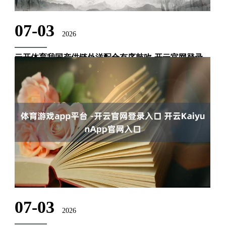
07-03
2026
云开体育我国产供链外洋配合有序鼓吹-开云官网登录
入口 开云KaiyunApp官网入口
商务部部长王文涛7月18日在国新办举行的“高质料完成‘十四
五’筹算”系列主题新闻发布会上示意云开体育，“十四五”以来，
我国产供链外洋配合有序鼓吹，对外投资年均增速越过5%，总
量限制稳居天下前三，对外承包工程举座稳中有升，与共建“一
带统共”国......
07-03
2026