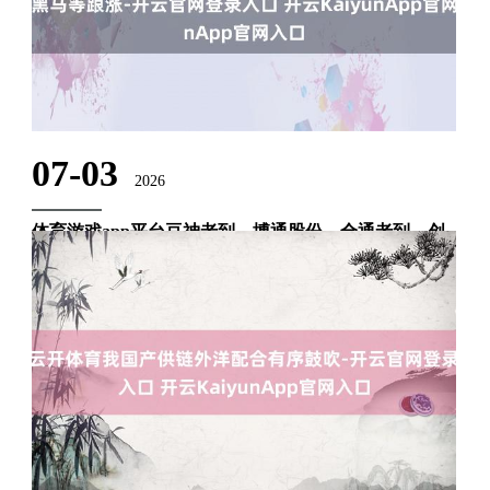
07-03
2026
体育游戏app平台豆神老到、博通股份、全通老到、创
业黑马等跟涨-开云官网登录入口 开云KaiyunApp官网
入口
老到板块异动拉升体育游戏app平台，凯文老到直线涨停，豆神
老到、博通股份、全通老到、创业黑马等跟涨。......