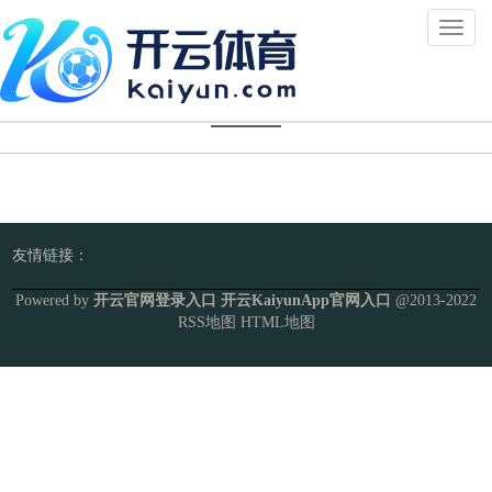
Toggl
naviga
关于协会
友情链接：
Powered by
开云官网登录入口 开云KaiyunApp官网入口
@2013-2022
RSS地图
HTML地图