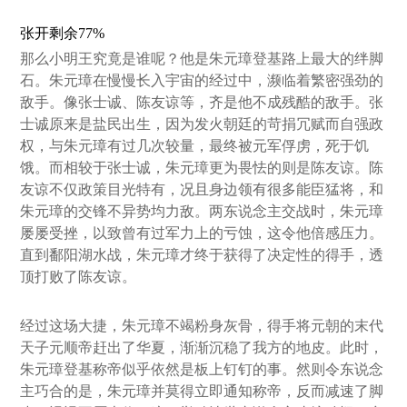
张开剩余77%
那么小明王究竟是谁呢？他是朱元璋登基路上最大的绊脚
石。朱元璋在慢慢长入宇宙的经过中，濒临着繁密强劲的
敌手。像张士诚、陈友谅等，齐是他不成残酷的敌手。张
士诚原来是盐民出生，因为发火朝廷的苛捐冗赋而自强政
权，与朱元璋有过几次较量，最终被元军俘虏，死于饥
饿。而相较于张士诚，朱元璋更为畏怯的则是陈友谅。陈
友谅不仅政策目光特有，况且身边领有很多能臣猛将，和
朱元璋的交锋不异势均力敌。两东说念主交战时，朱元璋
屡屡受挫，以致曾有过军力上的亏蚀，这令他倍感压力。
直到鄱阳湖水战，朱元璋才终于获得了决定性的得手，透
顶打败了陈友谅。
经过这场大捷，朱元璋不竭粉身灰骨，得手将元朝的末代
天子元顺帝赶出了华夏，渐渐沉稳了我方的地皮。此时，
朱元璋登基称帝似乎依然是板上钉钉的事。然则令东说念
主巧合的是，朱元璋并莫得立即通知称帝，反而减速了脚