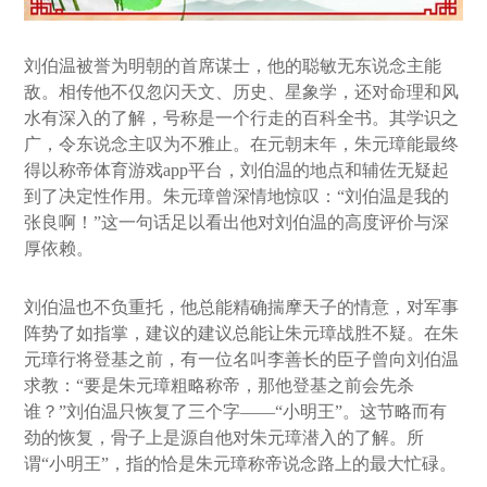
刘伯温被誉为明朝的首席谋士，他的聪敏无东说念主能
敌。相传他不仅忽闪天文、历史、星象学，还对命理和风
水有深入的了解，号称是一个行走的百科全书。其学识之
广，令东说念主叹为不雅止。在元朝末年，朱元璋能最终
得以称帝体育游戏app平台，刘伯温的地点和辅佐无疑起
到了决定性作用。朱元璋曾深情地惊叹：“刘伯温是我的
张良啊！”这一句话足以看出他对刘伯温的高度评价与深
厚依赖。
刘伯温也不负重托，他总能精确揣摩天子的情意，对军事
阵势了如指掌，建议的建议总能让朱元璋战胜不疑。在朱
元璋行将登基之前，有一位名叫李善长的臣子曾向刘伯温
求教：“要是朱元璋粗略称帝，那他登基之前会先杀
谁？”刘伯温只恢复了三个字——“小明王”。这节略而有
劲的恢复，骨子上是源自他对朱元璋潜入的了解。所
谓“小明王”，指的恰是朱元璋称帝说念路上的最大忙碌。