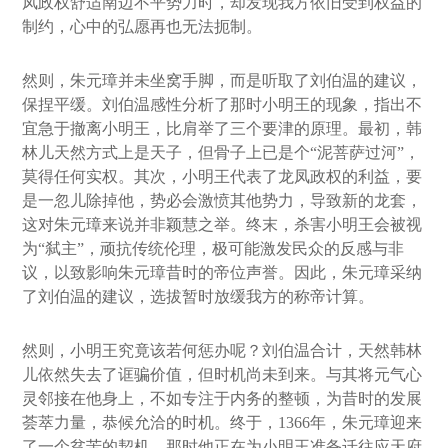
凤政权舒适南边不平势力时，却发现我方依旧受到权益的
制约，心中的弘愿再也无法扼制。
然则，朱元璋并未坐窝手脚，而是听取了刘伯温的建议，
保捏平缓。刘伯温感性分析了那时小明王的现象，指出不
宜急于撤离小明王，比肩举了三个要津的原理。最初，韩
林儿天然方式上是天子，但骨子上已是个“泥菩萨过河”，
莫得任何实权。其次，小明王代表了龙凤政权的利益，要
是一忽儿除掉他，势必会激愤其他势力，导致新的龙套，
这对朱元璋来说并非颖慧之举。终末，杀害小明王会被视
为“弑主”，顽抗传统伦理，极可能激发民众的反感与非
议，以致影响朱元璋昔时的帝位声誉。因此，朱元璋采纳
了刘伯温的建议，选拔暂时放缓我方的称帝计算。
然则，小明王究竟该若何惩办呢？刘伯温合计，天然韩林
儿依然失去了诓骗价值，但时机尚未到来。与其将元气心
灵邻接在他身上，不如专注于内务的整顿，为昔时的发展
荟萃力量，恭候允洽的时机。终于，1366年，朱元璋迎来
了一个贫苦的契机。那时他正在为小明王准备迁往应天府