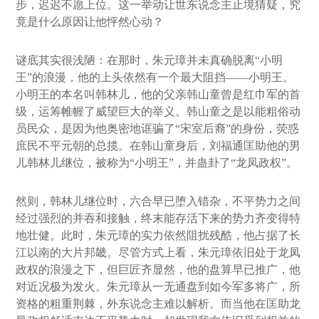
步，迟迟不愿上位。这一举动让世东说念主止境猜疑，究
竟是什么原因让他怦然心动？
谜底其实很浅陋：在那时，朱元璋并未真确脱离“小明
王”的浪漫，他的上头依然有一个最大阻挡——小明王。
小明王的本名叫韩林儿，他的父亲韩山童曾是红巾军的首
级，运筹帷幄了威望巨大的举义。韩山童之是以能粗俗动
员民众，是因为他奥密地诓骗了“宋室后裔”的身份，荧惑
庶民不平元朝的总揽。在韩山童身后，刘福通匡助他的男
儿韩林儿继位，被称为“小明王”，并蛊卦了“龙凤政权”。
然则，韩林儿继位时，六合早已堕入错杂，不平势力之间
经过强烈的并吞和接触，终末能存活下来的势力齐变得特
地壮健。此时，朱元璋的实力依然阻扰残酷，他占据了长
江以南的大片邦畿。尽管方式上看，朱元璋依旧处于龙凤
政权的浪漫之下，但巨匠齐显然，他的盘算早已推广，他
对近况极为发火。朱元璋从一无通盘到如今军多将广，所
资格的粗重荆棘，外东说念主难以解析。而当他在匡助龙