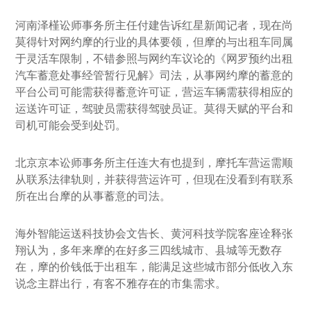
河南泽槿讼师事务所主任付建告诉红星新闻记者，现在尚
莫得针对网约摩的行业的具体要领，但摩的与出租车同属
于灵活车限制，不错参照与网约车议论的《网罗预约出租
汽车蓄意处事经管暂行见解》司法，从事网约摩的蓄意的
平台公司可能需获得蓄意许可证，营运车辆需获得相应的
运送许可证，驾驶员需获得驾驶员证。莫得天赋的平台和
司机可能会受到处罚。
北京京本讼师事务所主任连大有也提到，摩托车营运需顺
从联系法律轨则，并获得营运许可，但现在没看到有联系
所在出台摩的从事蓄意的司法。
海外智能运送科技协会文告长、黄河科技学院客座诠释张
翔认为，多年来摩的在好多三四线城市、县城等无数存
在，摩的价钱低于出租车，能满足这些城市部分低收入东
说念主群出行，有客不雅存在的市集需求。