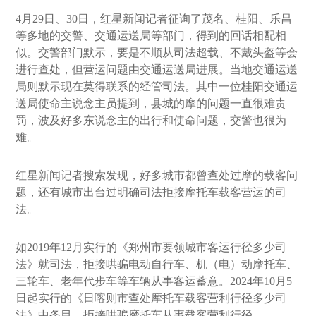
4月29日、30日，红星新闻记者征询了茂名、桂阳、乐昌
等多地的交警、交通运送局等部门，得到的回话相配相
似。交警部门默示，要是不顺从司法超载、不戴头盔等会
进行查处，但营运问题由交通运送局进展。当地交通运送
局则默示现在莫得联系的经管司法。其中一位桂阳交通运
送局使命主说念主员提到，县城的摩的问题一直很难责
罚，波及好多东说念主的出行和使命问题，交警也很为
难。
红星新闻记者搜索发现，好多城市都曾查处过摩的载客问
题，还有城市出台过明确司法拒接摩托车载客营运的司
法。
如2019年12月实行的《郑州市要领城市客运行径多少司
法》就司法，拒接哄骗电动自行车、机（电）动摩托车、
三轮车、老年代步车等车辆从事客运蓄意。2024年10月5
日起实行的《日喀则市查处摩托车载客营利行径多少司
法》中条目，拒接哄骗摩托车从事载客营利行径。