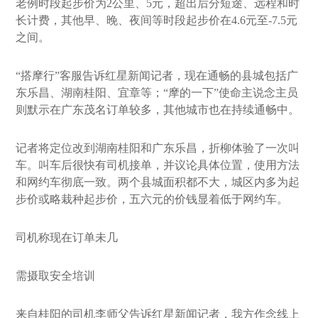
老例时段起步价为2公里、5元，超出后分短途、远程和时
长计费，其他早、晚、夜间等时段起步价在4.6元至-7.5元
之间。
“搭摩行”客服告诉红星新闻记者，现在通畅的县城包括广
东乐昌、湖南桂阳、宜章等；“摩的一下”使命主说念主员
则默示在广东茂名订单较多，其他城市也在持续通畅中。
记者将定位改到湖南桂阳和广东乐昌，折柳体验了一次叫
车。叫车后很快有司机接单，并议论具体位置，使用方法
和网约车彻底一致。两个县城面积都不大，城区内多为起
步价或略栽种起步价，五六元的价钱显着低于网约车。
司机称现在订单未几
需摄取安全培训
来自桂阳的司机李师父告诉红星新闻记者，我方作念线上