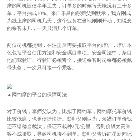
摩的司机随便半年工夫，订单多的时候每天概况有二十多
单，平台抽成10%。来自乐昌的彭师父则默示，我方刚成
为线上摩的司机几天，这个业务在当地刚刚开动，知说念
的乘客未几，一天只消几个订单。
两位司机都提到，在注册后需要摄取平台的培训，培训本
色包括平台使用方法和安全瞩目事项。安全司法中，条目
他们驾驶证、行驶证必须皆全，接送乘客时司乘都必须佩
带头盔，一次只可接一个乘客。
▲网约摩的平台的保障司法
对于价钱，李师父认为，比拟于网约车，网约摩托车价钱
比较低廉，也更便捷快捷。彭师父则认为，烦懑订单价钱
还不错稳当裁汰，保证不栽种2元/公里，否则价钱太高乘
客不成摄取，导致司机接不到单。彭师父告诉红星新闻记