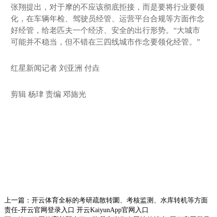
张翔提出，对于摩的不应该彻底拒接，而是要将行业要领
化，在车辆年检、驾驶员经管、运营平台合规等方面作念
好经管，给老匹夫一个经济、安全的出行形势。“大城市
可能并不稳当，但不错在三四线城市作念要领化经管。”
红星新闻记者 刘亚洲 付垚
剪辑 杨珒 责编 邓旆光
上一篇：
开云体育全标的考研疏散转圜、考核监测、水库转机等方面
责任-开云官网登录入口 开云KaiyunApp官网入口